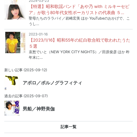
2024-03-23
【特選】昭和歌謡バンド「あや乃 with ミルキーセピ
ア」が歌う80年代女性ボーカリストの代表曲 ５…
聖母たちのララバイ／岩崎宏美 ほか YouTubeのおかげで、こ
うし…
2023-01-16
【2023/1/16】昭和55年の紅白歌合戦で歌われたうた
５選
哀愁でいと（NEW YORK CITY NIGHTS）／田原俊彦 ほか 昨
年末に…
新しい記事
(2025-09-12)
アポロ／ポルノグラフィティ
過去の記事
(2025-09-07)
男船／神野美伽
記事一覧