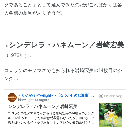
クであること」として選んでみたのだがこればかりは各
人各様の意見がありそうだ。
シンデレラ・ハ
ネムー
ン／
岩崎宏美
＜
（1978年）＞
コロッケのモノマネでも知られる
岩崎宏美
の14枚目のシ
ングル