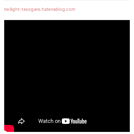
twilight-tasogare.hatenablog.com