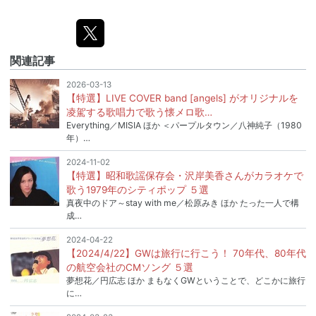
関連記事
2026-03-13
【特選】LIVE COVER band [angels] がオリジナルを
凌駕する歌唱力で歌う懐メロ歌…
Everything／MISIA ほか ＜パープルタウン／八神純子（1980
年）…
2024-11-02
【特選】昭和歌謡保存会・沢岸美香さんがカラオケで
歌う1979年のシティポップ ５選
真夜中のドア～stay with me／松原みき ほか たった一人で構
成…
2024-04-22
【2024/4/22】GWは旅行に行こう！ 70年代、80年代
の航空会社のCMソング ５選
夢想花／円広志 ほか まもなくGWということで、どこかに旅行
に…