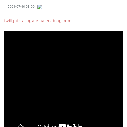
twilight-tasogare.hatenablog.com