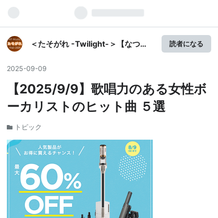
＜たそがれ -Twilight-＞【なつか
読者になる
しの歌謡曲】昭和-平成ヒット・ミ
ュージック
2025
-
09
-
09
【2025/9/9】歌唱力のある女性ボ
ーカリストのヒット曲 ５選
トピック