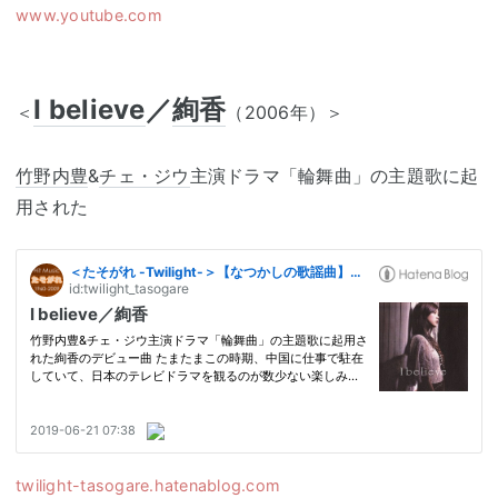
www.youtube.com
I believe
／
絢香
＜
（2006年）＞
竹野内豊
&
チェ・ジウ
主演ドラマ「輪舞曲」の主題歌に起
用された
twilight-tasogare.hatenablog.com