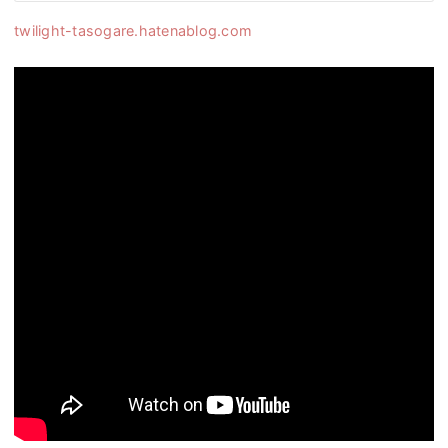
twilight-tasogare.hatenablog.com