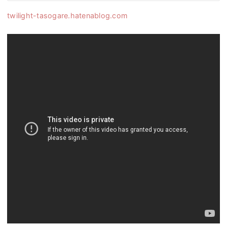
twilight-tasogare.hatenablog.com